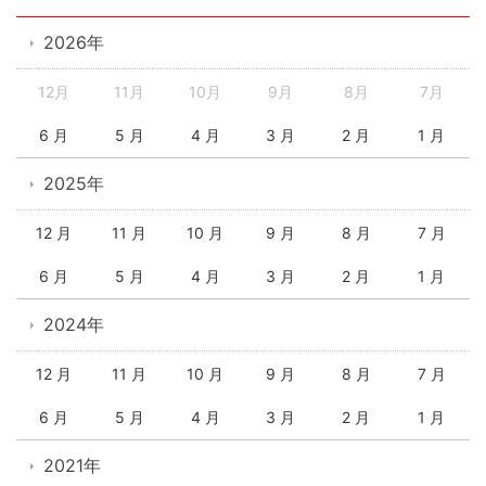
2026年
12月
11月
10月
9月
8月
7月
6 月
5 月
4 月
3 月
2 月
1 月
2025年
12 月
11 月
10 月
9 月
8 月
7 月
6 月
5 月
4 月
3 月
2 月
1 月
2024年
12 月
11 月
10 月
9 月
8 月
7 月
6 月
5 月
4 月
3 月
2 月
1 月
2021年