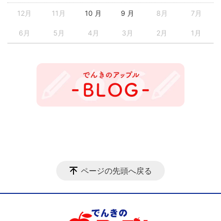
12月
11月
10 月
9 月
8月
7月
6月
5月
4月
3月
2月
1月
ページの先頭へ戻る