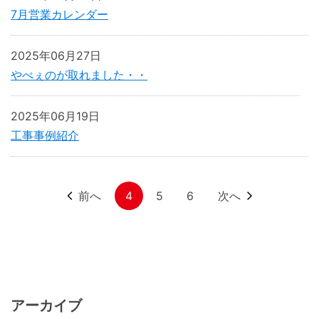
7月営業カレンダー
2025年06月27日
やべぇのが取れました・・
2025年06月19日
工事事例紹介
前へ
4
5
6
次へ
アーカイブ