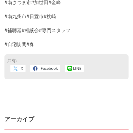
#南さつま市#加世田#金峰
#南九州市#日置市#枕崎
#補聴器#相談会#専門スタッフ
#自宅訪問#春
共有:
X
Facebook
LINE
アーカイブ