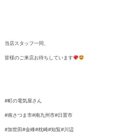
当店スタッフ一同、
皆様のご来店お待ちしています
#町の電気屋さん
#南さつま市#南九州市#日置市
#加世田#金峰#枕崎#知覧#川辺