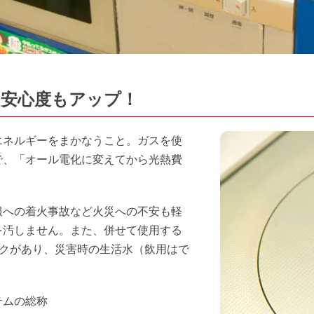
や安心度もアップ！
エネルギーをまかなうこと。ガスを使
で、「オール電化に変えてから光熱費
。
服への着火事故など火災への不安も軽
を汚しません。また、併せて使用する
ンクがあり、災害時の生活水（飲用はで
。
テムの総称